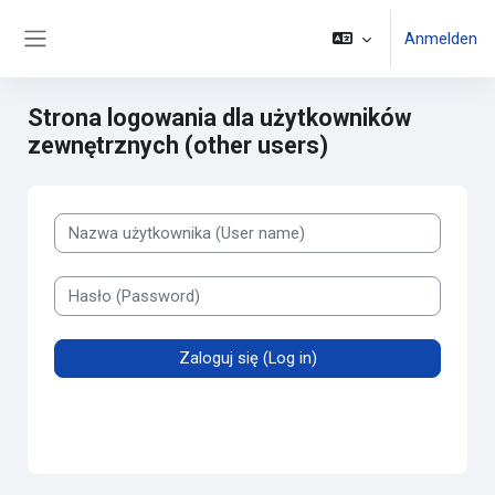
Zum Hauptinhalt
Anmelden
Website-Übersicht
Strona logowania dla użytkowników
zewnętrznych (other users)
Nazwa użytkownika
Hasło
Zaloguj się (Log in)